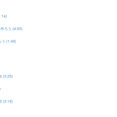
:14)
作ろう (4:03)
う (1:49)
3:25)
)
3:19)