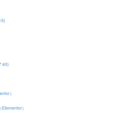
5)
40)
ntor）
lementor）