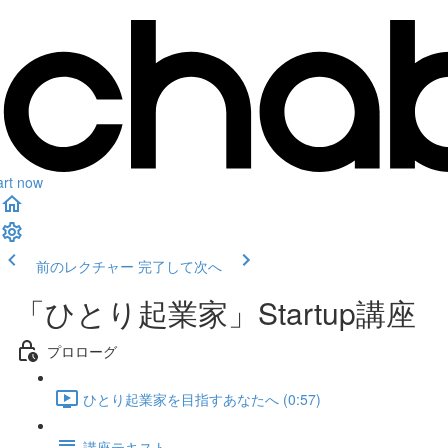
art now
前のレクチャー
完了して次へ
「ひとり起業家」Startup講座
プロローグ
ひとり起業家を目指すあなたへ (0:57)
講座テキスト