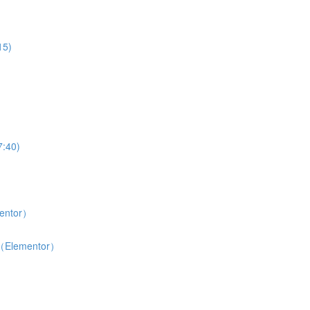
5)
40)
ntor）
lementor）