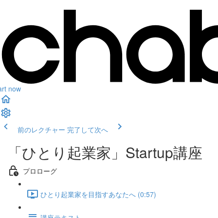
art now
前のレクチャー
完了して次へ
「ひとり起業家」Startup講座
プロローグ
ひとり起業家を目指すあなたへ (0:57)
講座テキスト